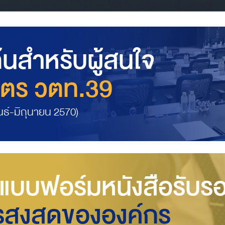
ต้นสำหรับผู้สนใจ
ูตร วตท.39
นธ์-มิถุนายน 2570)
แบบฟอร์มหนังสือรับร
รสูงสุดขององค์กร