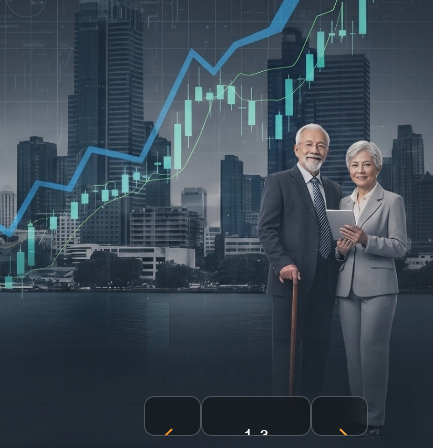
2
-
3