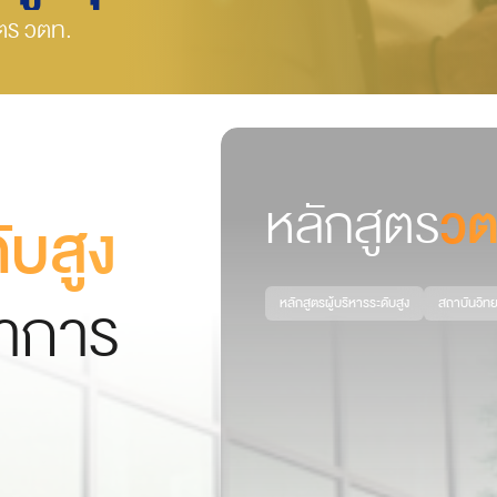
ตร วตท.
หลักสูตร
วต
ับสูง
ยาการ
หลักสูตรผู้บริหารระดับสูง
สถาบันวิท