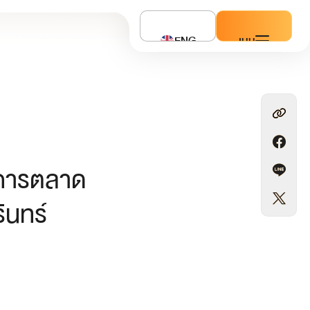
ENG
เมนู
ยาการตลาด
รินทร์