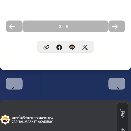
2
-
8