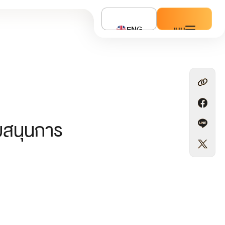
ENG
เมนู
ับสนุนการ