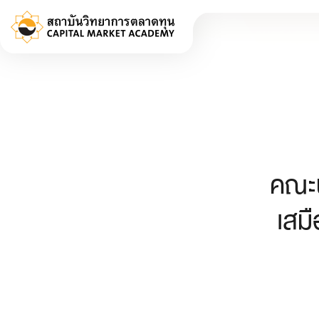
คณะน
เสมื