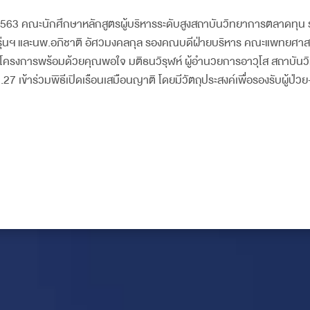
ธ์ 2563 คณะนักศึกษาหลักสูตรผู้บริหารระดับสูงสถาบันวิทยาการตลาดทุน ร
ธานรุ่นฯ และนพ.อภิชาติ อัศวมงคลกุล รองคณบดีฝ่ายบริหาร คณะแพทยศา
ริ่มโครงการพร้อมด้วยคุณพอใจ มติธนวิรุฬห์ ผู้อำนวยการอาวุโส สถาบั
 เข้าร่วมพิธีเปิดเรือนเสมือนญาติ โดยมีวัตถุประสงค์เพื่อรองรับผู้ป่ว