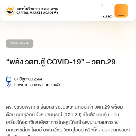
ENG
กิจกรรมย้อนหลัง
“พลัง วตท.สู้ COVID-19” – วตท.29
07 มิถุนายน 2564
โรงพยาบาลมหาราชนครราชสีมา
ดร. จรวยพรภัทร ลีสมสิริ รองประธานศิษย์เก่า วตท.29 พร้อม
ด้วย คุณชูวิทย์ จึงธนสมบูรณ์ (วตท.29) เป็นตัวแทนรุ่น มอบ
เครื่องให้ออกซิเจนอัตราการไหลสูงให้แก่โรงพยาบาลมหาราช
นครราชสีมา โดยมี นพ.ทวีชัย วิษณุโยธิน หัวหน้ากลุ่มศัลยกรรมฯ