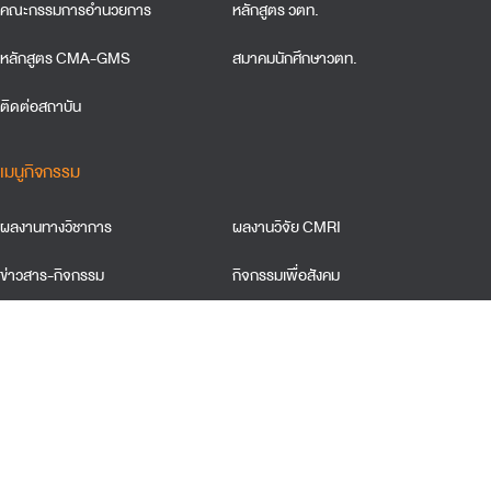
คณะกรรมการอำนวยการ
หลักสูตร วตท.
หลักสูตร CMA-GMS
สมาคมนักศึกษาวตท.
ติดต่อสถาบัน
เมนูกิจกรรม
ผลงานทางวิชาการ
ผลงานวิจัย CMRI
ข่าวสาร-กิจกรรม
กิจกรรมเพื่อสังคม
ข้อตกลงและเงื่อนใขการใช้เว็บไซต์
การคุ้มครองข้อมูลส่วนบุคคล
นโยบายการใช้คุ้กกี้