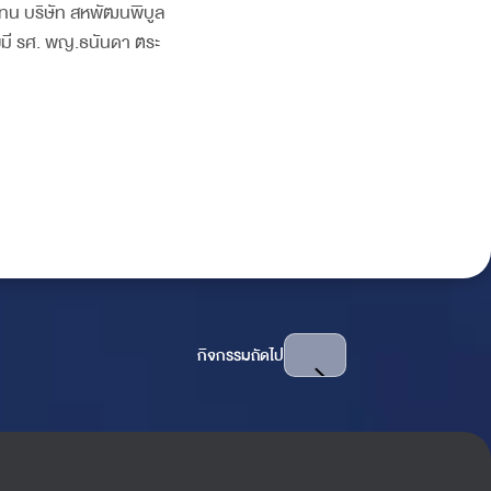
ัวแทน บริษัท สหพัฒนพิบูล
มี รศ. พญ.ธนันดา ตระ
กิจกรรมถัดไป