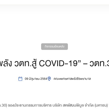
กิจกรรมย้อนหลัง
พลัง วตท.สู้ COVID-19” – วตท.
09 มิถุนายน 2564
คณะแพทยศาสตร์วชิรพยาบาล
ตท.30) รองประธานกรรมการบริหาร บริษัท สหพัฒนพิบูล จำกัด (มหาชน