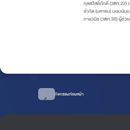
กุลสวัสดิ์ภักดี (วตท.22)
จำกัด (มหาชน) มอบเงิน
การวนิช (วตท.30) ผู้ช่ว
กิจกรรมก่อนหน้า