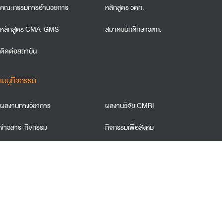
คณะกรรมการอำนวยการ
หลักสูตร วตท.
หลักสูตร CMA-GMS
สมาคมนักศึกษาวตท.
ติดต่อสถาบัน
เมนูกิจกรรม
ผลงานทางวิชาการ
ผลงานวิจัย CMRI
ข่าวสาร-กิจกรรม
กิจกรรมเพื่อสังคม
ข้อตกลงและเงื่อนใขการใช้เว็บไซต์
การคุ้มครองข้อมูลส่วนบุคคล
นโยบายการใช้คุ้กกี้