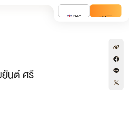
ENG
เมนู
ยันต์ ศรี