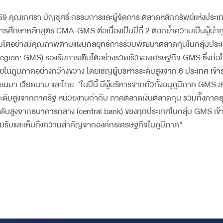
 2559 คุณเกศรา มัญชุศรี กรรมการและผู้จัดการ ตลาดหลักทรัพย์แห่งประ
การศึกษาหลักสูตร CMA-GMS ต่อเนื่องเป็นปีที่ 2 ตอกย้ำความเป็นผู้นำ
บโตอย่างมีคุณภาพตามแผนกลยุทธ์การร่วมพัฒนาตลาดทุนในกลุ่มประเทศ
gion: GMS) รองรับการเติบโตอย่างรวดเร็วของเศรษฐกิจ GMS ซึ่งก่อ
นภูมิภาคอย่างกว้างขวาง โดยเชิญผู้บริหารระดับสูงจาก 6 ประเทศ เข้าร่วม
นมา เวียดนาม และไทย “ในปีนี้ มีผู้บริหารจากทั่วทั้งอนุภูมิภาค GMS ส
รระดับสูงจากภาครัฐ หน่วยงานกำกับ ภาคตลาดเงินตลาดทุน รวมทั้งภาคธุ
ารระดับสูงจากธนาคารกลาง (central bank) ของทุกประเทศในกลุ่ม GMS เข้า
รับและเห็นถึงความสำคัญจากองค์กรเศรษฐกิจในภูมิภาค”