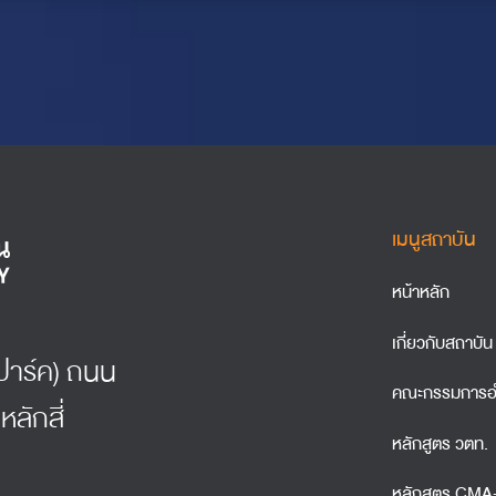
เมนูสถาบัน
หน้าหลัก
เกี่ยวกับสถาบัน
์ธปาร์ค) ถนน
คณะกรรมการอ
หลักสี่
หลักสูตร วตท.
หลักสูตร CM