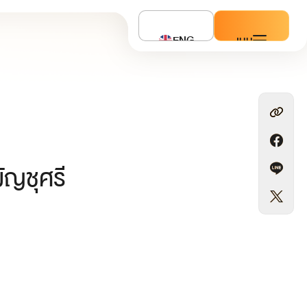
ENG
เมนู
ัญชุศรี